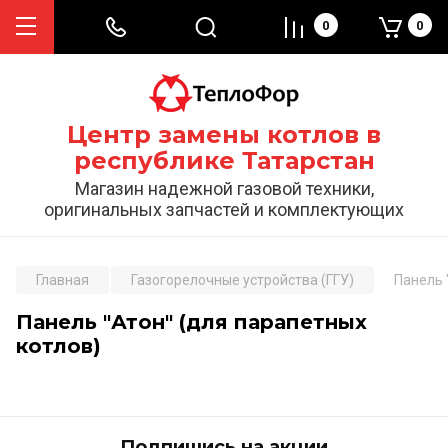
0
0
Центр замены котлов в
республике Татарстан
Магазин надежной газовой техники,
оригинальных запчастей и комплектующих
Главная
Газогорелочные устройства (ГГУ)
Панель 
Панель "Атон" (для парапетных
котлов)
Подпишись на акции